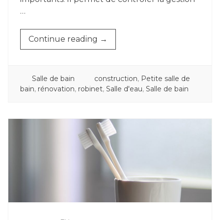
…
« COMMENT
Continue reading
→
INSTALLER
UN
ROBINET. »
POSTED
TAGGED
Salle de bain
construction
,
Petite salle de
IN
bain
,
rénovation
,
robinet
,
Salle d'eau
,
Salle de bain