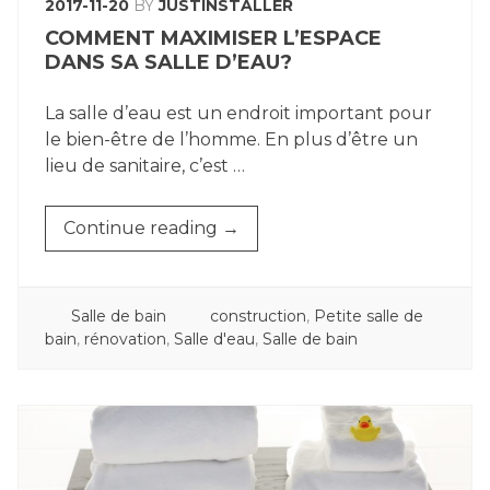
2017-11-20
BY
JUSTINSTALLER
COMMENT MAXIMISER L’ESPACE
DANS SA SALLE D’EAU?
La salle d’eau est un endroit important pour
le bien-être de l’homme. En plus d’être un
lieu de sanitaire, c’est …
« COMMENT
Continue reading
→
MAXIMISER
L’ESPACE
DANS
POSTED
TAGGED
Salle de bain
construction
,
Petite salle de
SA
IN
bain
,
rénovation
,
Salle d'eau
,
Salle de bain
SALLE
D’EAU? »