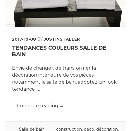
2017-10-08
BY
JUSTINSTALLER
TENDANCES COULEURS SALLE DE
BAIN
Envie de changer, de transformer la
décoration intérieure de vos pièces
notamment la salle de bain, adoptez un look
tendance. …
« TENDANCES
Continue reading
→
COULEURS
SALLE
DE
POSTED
TAGGED
Salle de bain
construction
,
déco
,
décoration
,