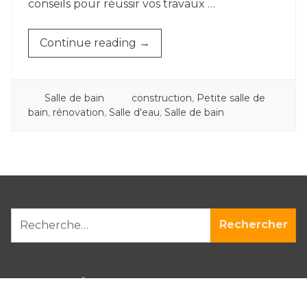
conseils pour réussir vos travaux …
« CONSEILS
Continue reading
→
POUR
RÉNOVER
SA
POSTED
TAGGED
Salle de bain
construction
,
Petite salle de
SALLE
IN
bain
,
rénovation
,
Salle d'eau
,
Salle de bain
DE
BAIN »
RECHERCHER :
ARTICLES RÉCENTS