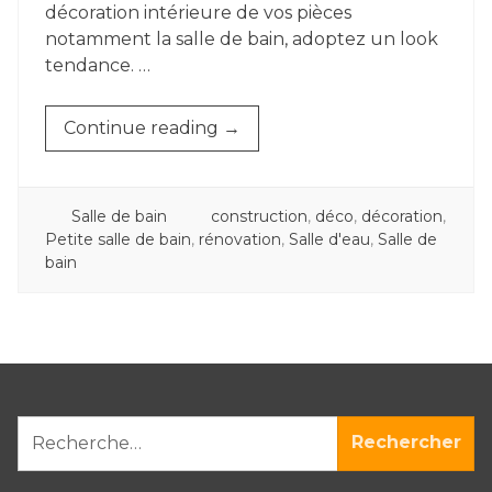
décoration intérieure de vos pièces
notamment la salle de bain, adoptez un look
tendance. …
« TENDANCES
Continue reading
→
COULEURS
SALLE
DE
POSTED
TAGGED
Salle de bain
construction
,
déco
,
décoration
,
BAIN »
IN
Petite salle de bain
,
rénovation
,
Salle d'eau
,
Salle de
bain
RECHERCHER :