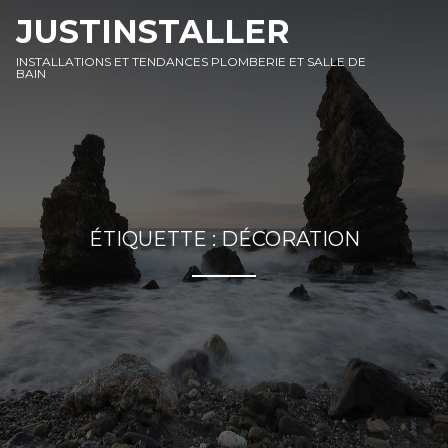
SKIP
SKIP
JUSTINSTALLER
TO
TO
CONTENT
FOOTER
INSTALLATIONS ET TENDANCES PLOMBERIE ET SALLE DE
BAIN
ÉTIQUETTE :
DÉCORATION